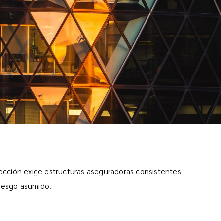
tección exige estructuras aseguradoras consistentes
riesgo asumido.