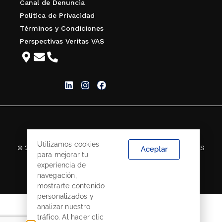
Canal de Denuncia
Política de Privacidad
Términos y Condiciones
Perspectivas Veritas VAS
Utilizamos cookies
© 2026 VERITAS CORREDORES DE SEGUROS S.A. TODOS
Aceptar
para mejorar tu
LOS DERECHOS RESERVADOS.
experiencia de
navegación,
mostrarte contenido
personalizados y
analizar nuestro
tráfico. Al hacer clic