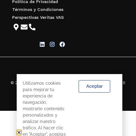
Política de Privacidad
Términos y Condiciones
Perspectivas Veritas VAS
© 2026 VERITAS CORREDORES DE SEGUROS S.A. TODOS
Utilizamos cookies
Aceptar
LOS DERECHOS RESERVADOS.
para mejorar tu
experiencia de
navegación,
mostrarte contenido
personalizados y
analizar nuestro
tráfico. Al hacer clic
en "Aceptar", aceptas