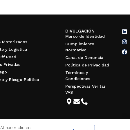
DIVULGACIÓN
Marco de Identidad
s Motorizados
Cumplimiento
te y Logística
Normativo
Off Road
Canal de Denuncia
s Privadas
Política de Privacidad
esgo
Términos y
Condiciones
mo y Riesgo Político
Perspectivas Veritas
VAS
Al hacer clic en