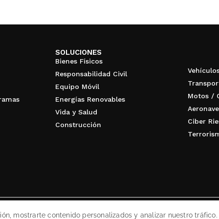
SOLUCIONES
Bienes Físicos
Vehículo
Responsabilidad Civil
Transpor
Equipo Móvil
Motos / 
gramas
Energías Renovables
Aeronave
Vida y Salud
Ciber Ri
Construcción
Terroris
ERECHOS RESERVADOS.
ón, mostrarte contenido personalizados y analizar nuestro tráfico. 