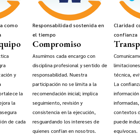
ca como
Responsabilidad sostenida en
Claridad 
a
el tiempo
confianza
Equipo
Compromiso
Transp
tica
Asumimos cada encargo con
Comunicamos
gra
disciplina profesional y sentido de
limitaciones
zación y
responsabilidad. Nuestra
técnica, ev
a
participación no se limita a la
La confianz
ortalece la
recomendación inicial; implica
información 
ejora la
seguimiento, revisión y
informadas,
 asegura
consistencia en la ejecución,
contextos 
tión de cada
resguardando los intereses de
puede induc
quienes confían en nosotros.
equívocas.